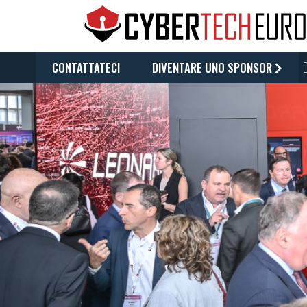
Salta
al
contenuto
principale
CONTATTATECI
DIVENTARE UNO SPONSOR
MAIN
NAVIGATION